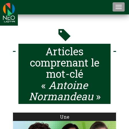
Togg
navi
Articles
comprenant le
mot-clé
«
Antoine
Normandeau
»
Une