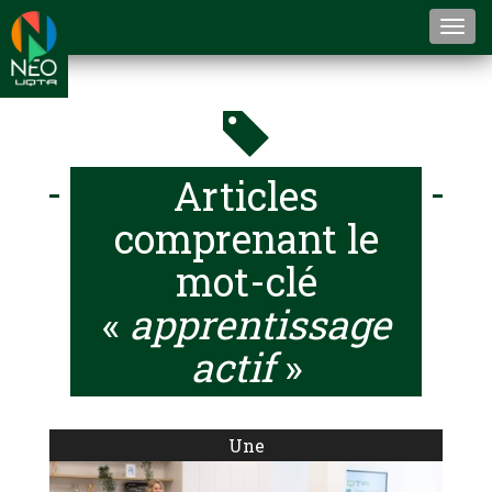
Togg
navi
Articles
comprenant le
mot-clé
«
apprentissage
actif
»
Une