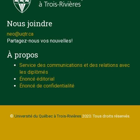
Nous joindre
neo@uqtr.ca
Partagez-nous vos nouvelles!
À propos
Service des communications et des relations avec
les diplômés
Énoncé éditorial
Énoncé de confidentialité
©
Université du Québec à Trois-Rivières
2020. Tous droits réservés.