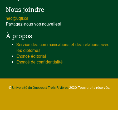
Nous joindre
neo@uqtr.ca
Partagez-nous vos nouvelles!
À propos
Service des communications et des relations avec
les diplômés
Énoncé éditorial
Énoncé de confidentialité
©
Université du Québec à Trois-Rivières
2020. Tous droits réservés.