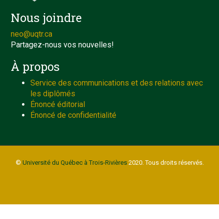
Nous joindre
neo@uqtr.ca
Partagez-nous vos nouvelles!
À propos
Service des communications et des relations avec
les diplômés
Énoncé éditorial
Énoncé de confidentialité
©
Université du Québec à Trois-Rivières
2020. Tous droits réservés.