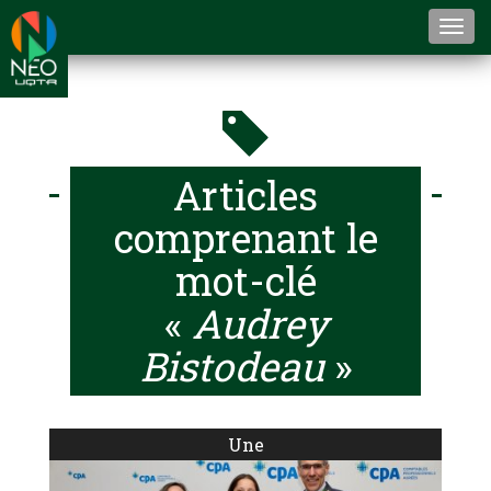
Togg
navi
Articles
comprenant le
mot-clé
«
Audrey
Bistodeau
»
Une