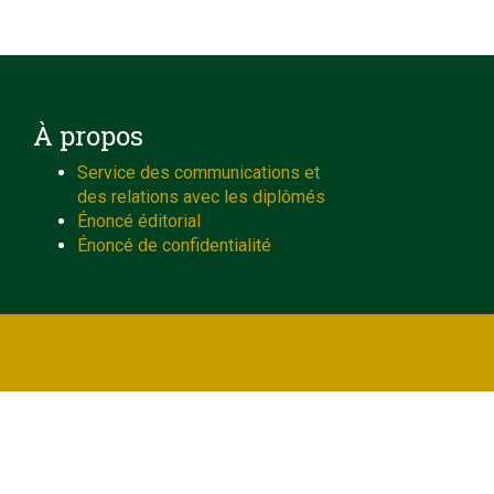
À propos
Service des communications et
des relations avec les diplômés
Énoncé éditorial
Énoncé de confidentialité