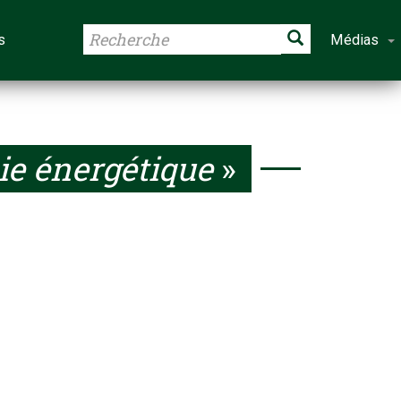
s
Médias
e énergétique
»