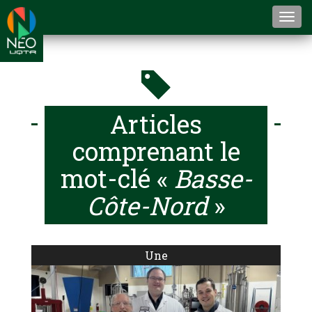
Togg
navi
Articles
comprenant le
mot-clé «
Basse-
Côte-Nord
»
Une