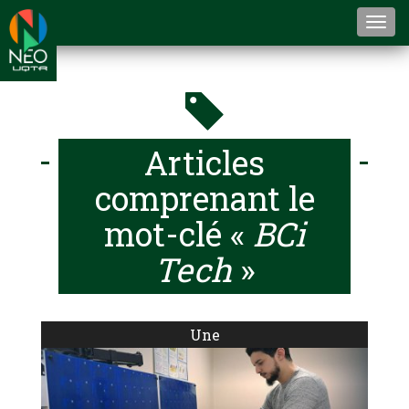
Togg
navi
Articles
comprenant le
mot-clé «
BCi
Tech
»
Une