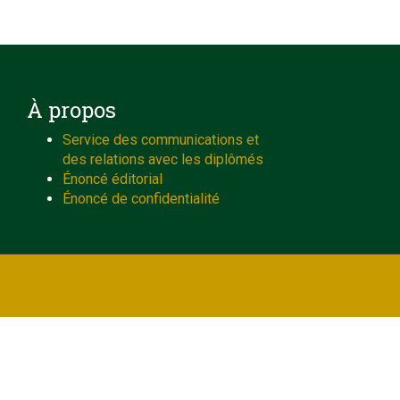
À propos
Service des communications et
des relations avec les diplômés
Énoncé éditorial
Énoncé de confidentialité