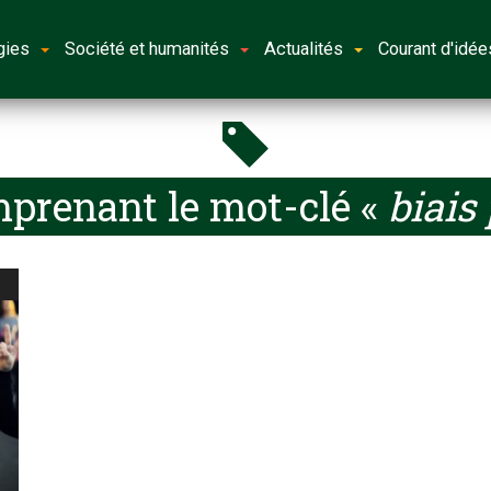
gies
Société et humanités
Actualités
Courant d'idée
mprenant le mot-clé «
biais