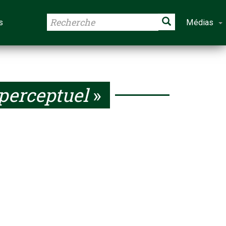
s
Médias
 perceptuel
»