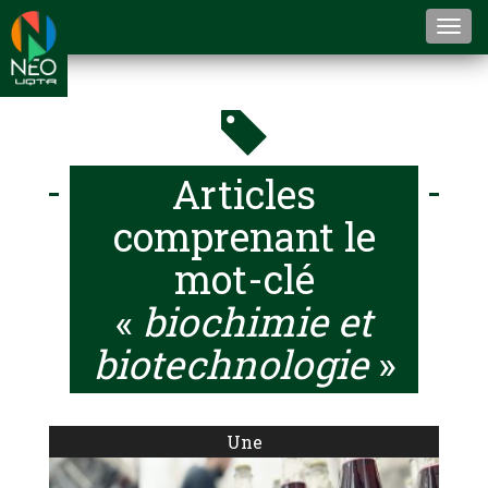
Togg
navi
Articles
comprenant le
mot-clé
«
biochimie et
biotechnologie
»
Une