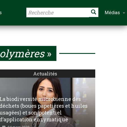
s
Médias
olymères
»
Actualités
La biodiversité microbienne des
déchets (boues papetières et huiles
usagées) et son potentiel
d’application enzymatique