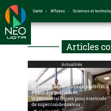
Santé
Affaires
Sciences et technolo
Articles c
Actualités
Synthèse des nouveaux matériaux
à base des polymères
organométalliques pour électrode
de supercondensateur