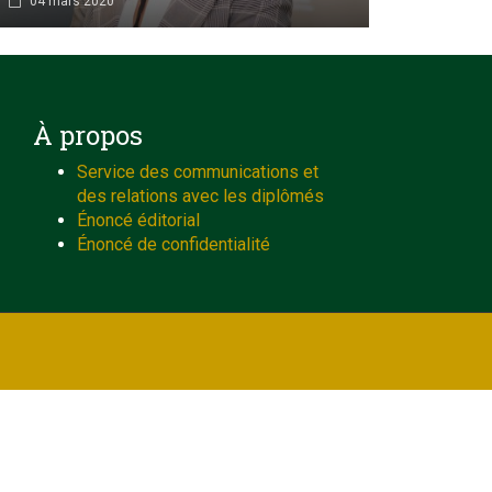
04 mars 2020
À propos
Service des communications et
des relations avec les diplômés
Énoncé éditorial
Énoncé de confidentialité