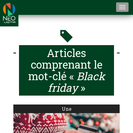
Togg
navi
Articles
comprenant le
mot-clé «
Black
friday
»
Une