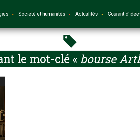
gies
Société et humanités
Actualités
Courant d'idée
nt le mot-clé «
bourse Art