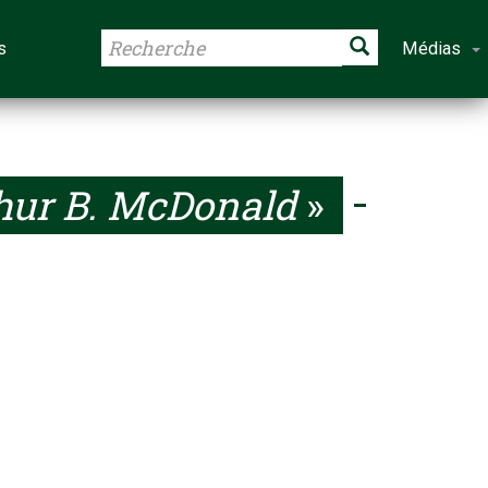
s
Médias
hur B. McDonald
»