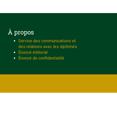
À propos
Service des communications et
des relations avec les diplômés
Énoncé éditorial
Énoncé de confidentialité