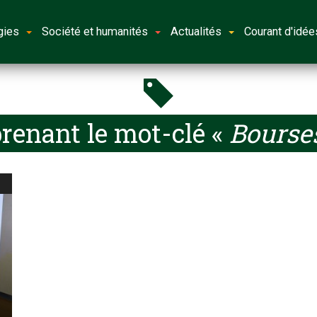
gies
Société et humanités
Actualités
Courant d'idée
renant le mot-clé «
Bourses