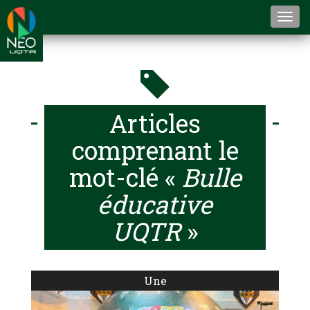
Togg
navi
Articles
comprenant le
mot-clé «
Bulle
éducative
UQTR
»
Une