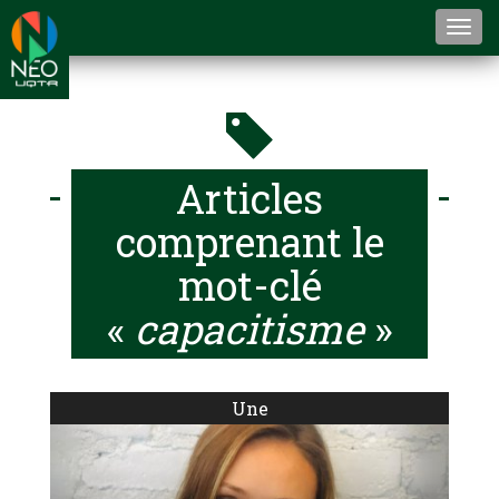
Togg
navi
Articles
comprenant le
mot-clé
«
capacitisme
»
Une