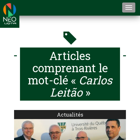
Togg
navi
Articles
comprenant le
mot-clé «
Carlos
Leitão
»
Actualités