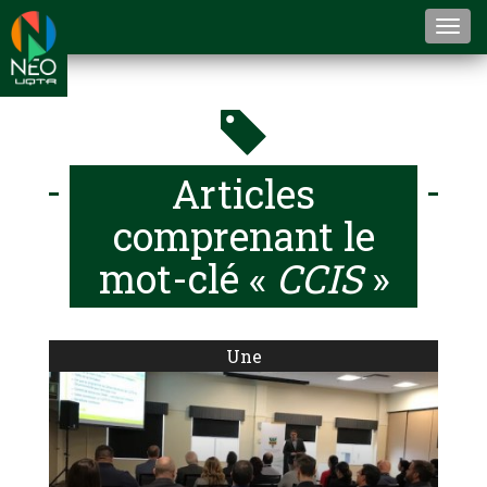
Togg
navi
Articles
comprenant le
mot-clé «
CCIS
»
Une