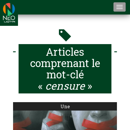
Togg
navi
Articles
comprenant le
mot-clé
«
censure
»
Une