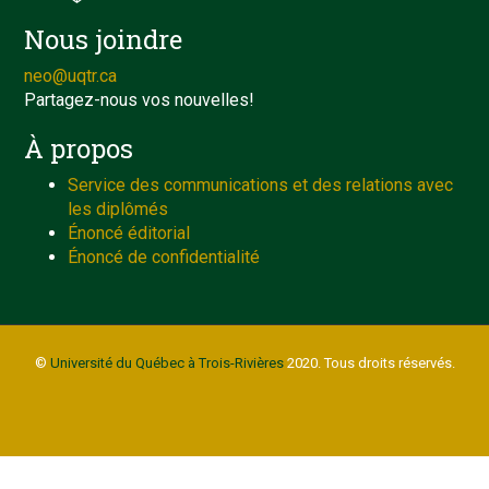
Nous joindre
neo@uqtr.ca
Partagez-nous vos nouvelles!
À propos
Service des communications et des relations avec
les diplômés
Énoncé éditorial
Énoncé de confidentialité
©
Université du Québec à Trois-Rivières
2020. Tous droits réservés.