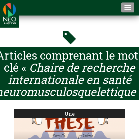
Togg
navi
Articles comprenant le mot
clé «
Chaire de recherche
internationale en santé
neuromusculosquelettique
Une