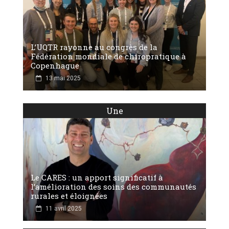
L’UQTR rayonne au congrès de la
Fédération mondiale de chiropratique à
Copenhague
13 mai 2025
Une
Le CARES : un apport significatif à
l’amélioration des soins des communautés
rurales et éloignées
11 avril 2025