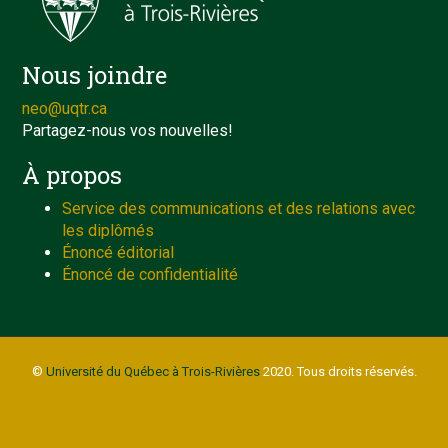
Nous joindre
neo@uqtr.ca
Partagez-nous vos nouvelles!
À propos
Service des communications et des relations avec
les diplômés
Énoncé éditorial
Énoncé de confidentialité
©
Université du Québec à Trois-Rivières
2020. Tous droits réservés.