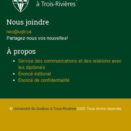
Nous joindre
neo@uqtr.ca
Partagez-nous vos nouvelles!
À propos
Service des communications et des relations avec
les diplômés
Énoncé éditorial
Énoncé de confidentialité
©
Université du Québec à Trois-Rivières
2020. Tous droits réservés.