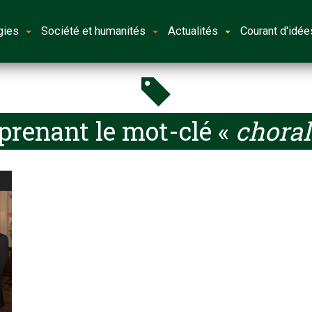
gies
Société et humanités
Actualités
Courant d'idée
prenant le mot-clé «
choral