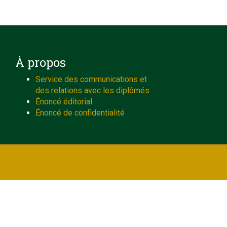
À propos
Service des communications et
des relations avec les diplômés
Énoncé éditorial
Énoncé de confidentialité