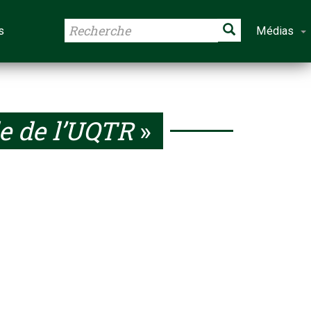
s
Médias
e de l’UQTR
»