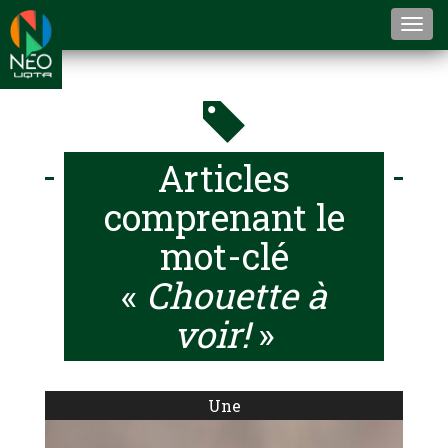
Togg
navi
Articles
comprenant le
mot-clé
«
Chouette à
voir!
»
Une