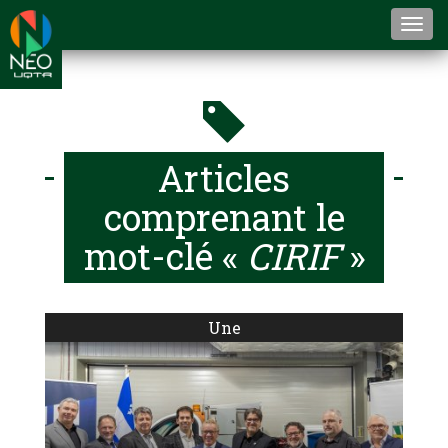
Togg
navi
Articles
comprenant le
mot-clé «
CIRIF
»
Une