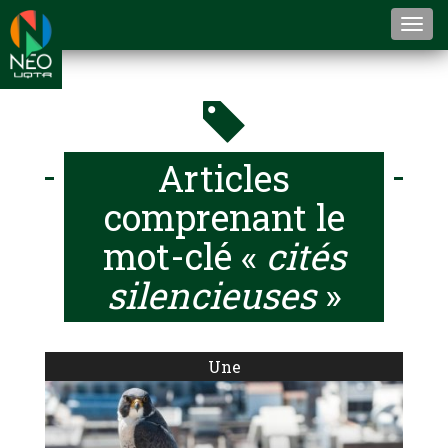
Togg
navi
Articles
comprenant le
mot-clé «
cités
silencieuses
»
Une