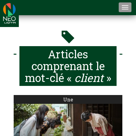
Togg
navi
Articles
comprenant le
mot-clé «
client
»
Une