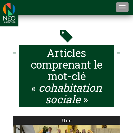
Togg
navi
Articles
comprenant le
mot-clé
«
cohabitation
sociale
»
Une