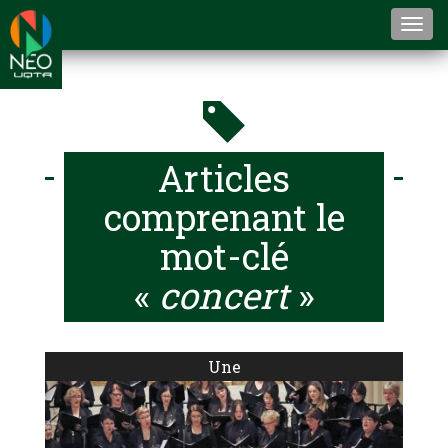
Togg
navi
Articles
comprenant le
mot-clé
«
concert
»
Une