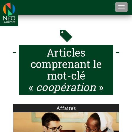
Togg
navi
Articles
comprenant le
mot-clé
«
coopération
»
Affaires