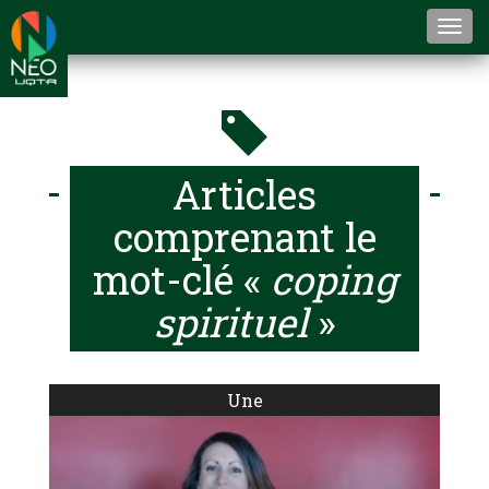
Togg
navi
Articles
comprenant le
mot-clé «
coping
spirituel
»
Une