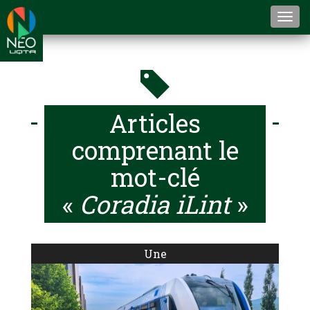
Togg
navi
Articles
comprenant le
mot-clé
«
Coradia iLint
»
Une