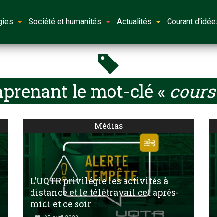
gies
Société et humanités
Actualités
Courant d'idée
mprenant le mot-clé «
cours
Médias
L’UQTR privilégie les activités à
distance et le télétravail cet après-
midi et ce soir