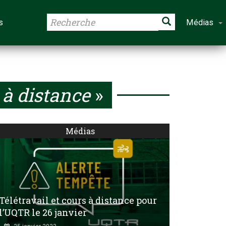
s
Médias
 à distance
»
Médias
Télétravail et cours à distance pour
l’UQTR le 26 janvier