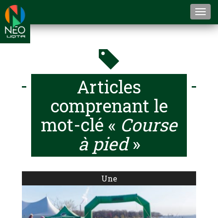
Togg
navi
Articles
comprenant le
mot-clé «
Course
à pied
»
Une