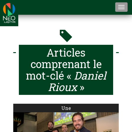
Togg
navi
Articles
comprenant le
mot-clé «
Daniel
Rioux
»
Une