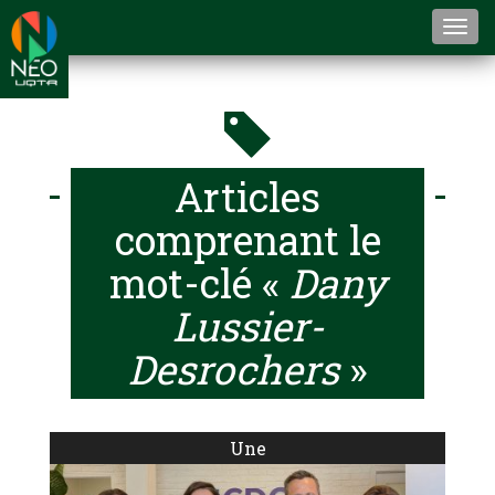
Togg
navi
Articles
comprenant le
mot-clé «
Dany
Lussier-
Desrochers
»
Une