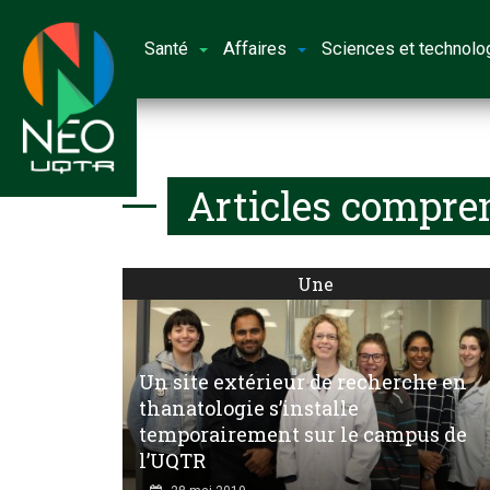
Santé
Affaires
Sciences et technolo
Articles compren
Une
Un site extérieur de recherche en
thanatologie s’installe
temporairement sur le campus de
l’UQTR