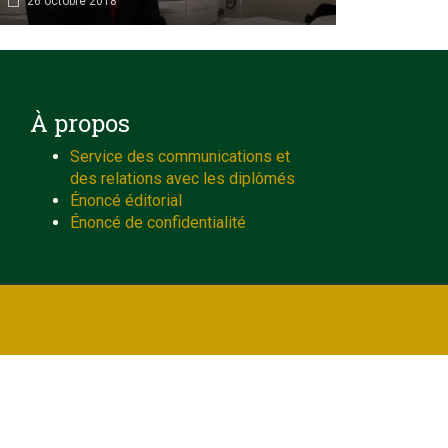
26 octobre 2018
À propos
Service des communications et
des relations avec les diplômés
Énoncé éditorial
Énoncé de confidentialité