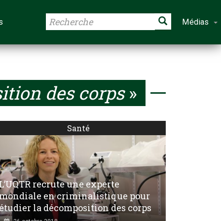
s
Médias
tion des corps
»
Santé
L’UQTR recrute une experte
mondiale en criminalistique pour
étudier la décomposition des corps