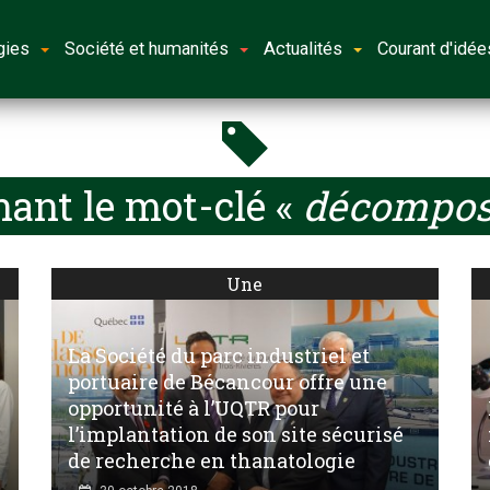
gies
Société et humanités
Actualités
Courant d'idée
ant le mot-clé «
décomposi
Une
La Société du parc industriel et
portuaire de Bécancour offre une
opportunité à l’UQTR pour
l’implantation de son site sécurisé
de recherche en thanatologie