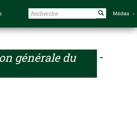
s
Médias
on générale du