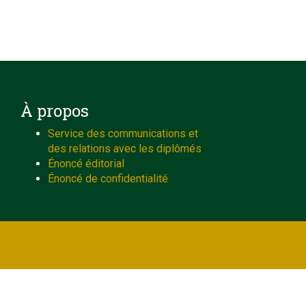
À propos
Service des communications et
des relations avec les diplômés
Énoncé éditorial
Énoncé de confidentialité