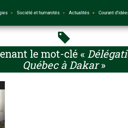
gies
Société et humanités
Actualités
Courant d'idée
enant le mot-clé «
Délégati
Québec à Dakar
»