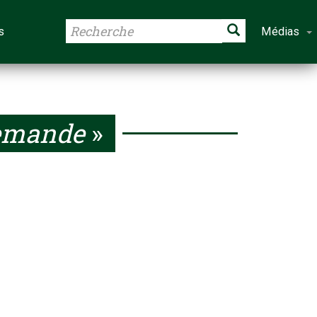
s
Médias
emande
»