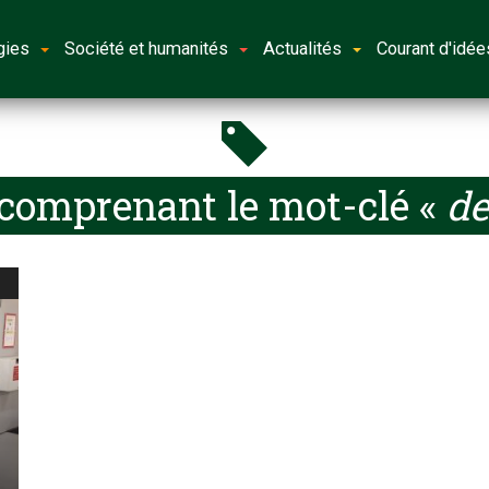
gies
Société et humanités
Actualités
Courant d'idée
 comprenant le mot-clé «
d