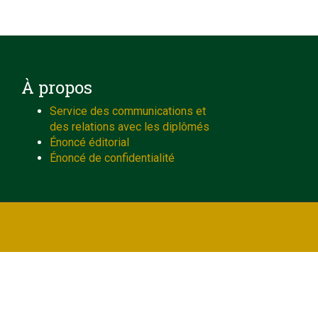
À propos
Service des communications et
des relations avec les diplômés
Énoncé éditorial
Énoncé de confidentialité