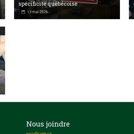
spécificité québécoise
13 mai 2026
Nous joindre
neo@uqtr.ca