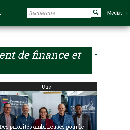
s
Médias
nt de finance et
Une
Des priorités ambitieuses pour le