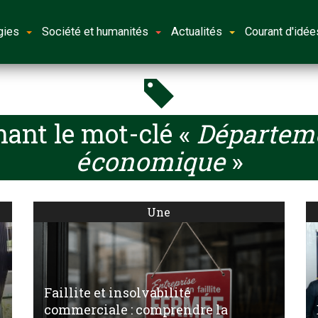
gies
Société et humanités
Actualités
Courant d'idée
ant le mot-clé «
Départeme
économique
»
Une
Faillite et insolvabilité
commerciale : comprendre la