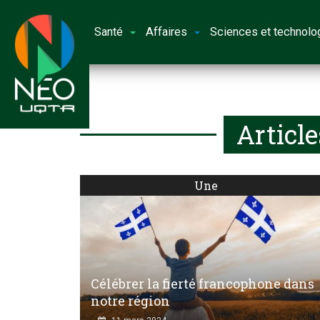
Santé
Affaires
Sciences et technolo
Articl
Une
Célébrer la fierté francophone dans
notre région