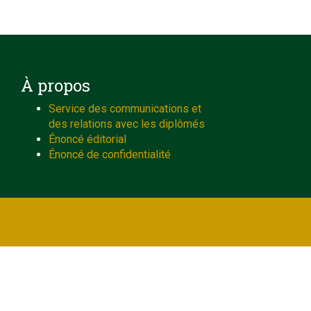
À propos
Service des communications et
des relations avec les diplômés
Énoncé éditorial
Énoncé de confidentialité