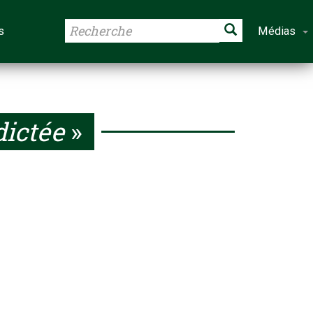
s
Médias
dictée
»