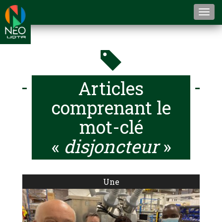
Togg
navi
Articles
comprenant le
mot-clé
«
disjoncteur
»
Une