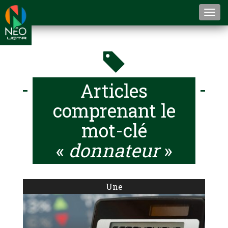
Togg
navi
Articles
comprenant le
mot-clé
«
donnateur
»
Une