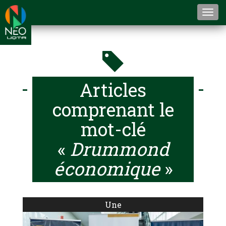
Togg
navi
Articles
comprenant le
mot-clé
«
Drummond
économique
»
Une