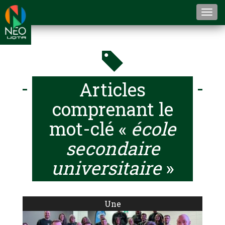
Togg
navi
Articles
comprenant le
mot-clé «
école
secondaire
universitaire
»
Une