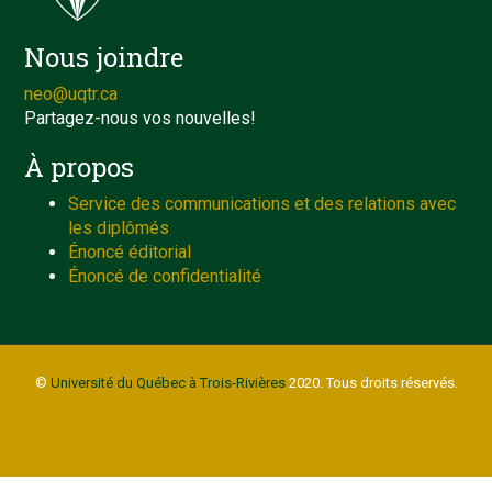
Nous joindre
neo@uqtr.ca
Partagez-nous vos nouvelles!
À propos
Service des communications et des relations avec
les diplômés
Énoncé éditorial
Énoncé de confidentialité
©
Université du Québec à Trois-Rivières
2020. Tous droits réservés.