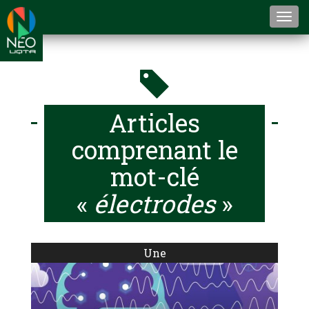
Togg
navi
Articles
comprenant le
mot-clé
«
électrodes
»
Une