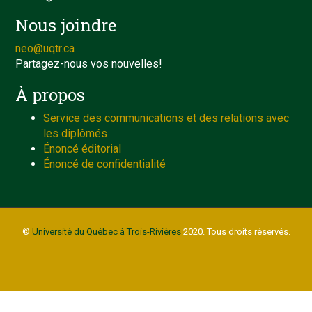
Nous joindre
neo@uqtr.ca
Partagez-nous vos nouvelles!
À propos
Service des communications et des relations avec
les diplômés
Énoncé éditorial
Énoncé de confidentialité
©
Université du Québec à Trois-Rivières
2020. Tous droits réservés.