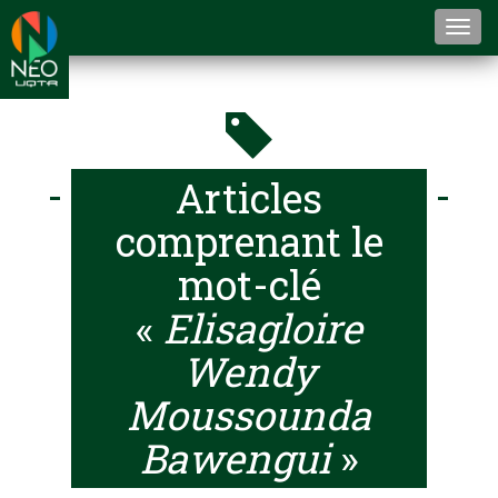
Togg
navi
Articles
comprenant le
mot-clé
«
Elisagloire
Wendy
Moussounda
Bawengui
»